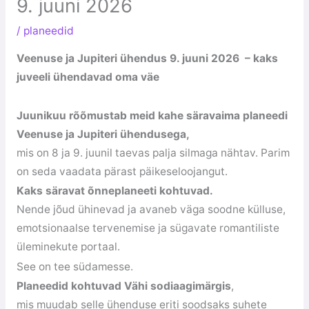
9. juuni 2026
/
planeedid
Veenuse ja Jupiteri ühendus 9. juuni 2026 – kaks
juveeli ühendavad oma väe
Juunikuu rõõmustab meid kahe säravaima planeedi
Veenuse ja Jupiteri ühendusega,
mis on 8 ja 9. juunil taevas palja silmaga nähtav. Parim
on seda vaadata pärast päikeseloojangut.
Kaks säravat õnneplaneeti kohtuvad.
Nende jõud ühinevad ja avaneb väga soodne külluse,
emotsionaalse tervenemise ja sügavate romantiliste
üleminekute portaal.
See on tee südamesse.
Planeedid kohtuvad Vähi sodiaagimärgis
,
mis muudab selle ühenduse eriti soodsaks suhete