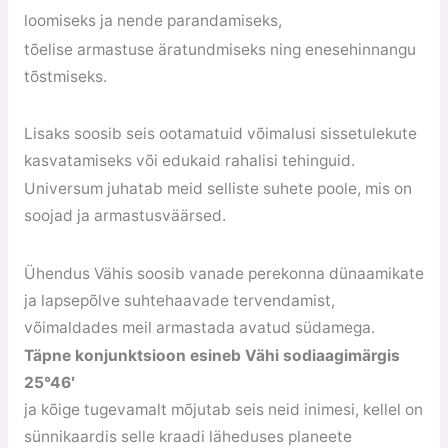
loomiseks ja nende parandamiseks,
tõelise armastuse äratundmiseks ning enesehinnangu
tõstmiseks.
Lisaks soosib seis ootamatuid võimalusi sissetulekute
kasvatamiseks või edukaid rahalisi tehinguid.
Universum juhatab meid selliste suhete poole, mis on
soojad ja armastusväärsed.
Ühendus Vähis soosib vanade perekonna dünaamikate
ja lapsepõlve suhtehaavade tervendamist,
võimaldades meil armastada avatud südamega.
Täpne konjunktsioon esineb Vähi sodiaagimärgis
25°46′
ja kõige tugevamalt mõjutab seis neid inimesi, kellel on
sünnikaardis selle kraadi läheduses planeete