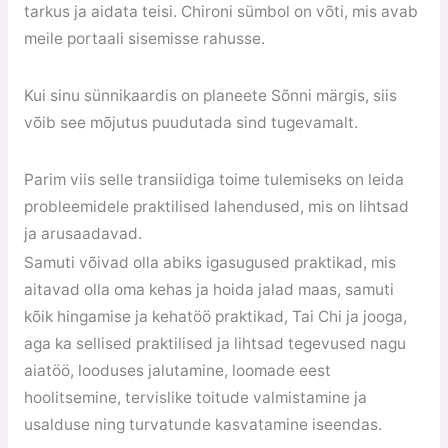
tarkus ja aidata teisi. Chironi sümbol on võti, mis avab
meile portaali sisemisse rahusse.
Kui sinu sünnikaardis on planeete Sõnni märgis, siis
võib see mõjutus puudutada sind tugevamalt.
Parim viis selle transiidiga toime tulemiseks on leida
probleemidele praktilised lahendused, mis on lihtsad
ja arusaadavad.
Samuti võivad olla abiks igasugused praktikad, mis
aitavad olla oma kehas ja hoida jalad maas, samuti
kõik hingamise ja kehatöö praktikad, Tai Chi ja jooga,
aga ka sellised praktilised ja lihtsad tegevused nagu
aiatöö, looduses jalutamine, loomade eest
hoolitsemine, tervislike toitude valmistamine ja
usalduse ning turvatunde kasvatamine iseendas.