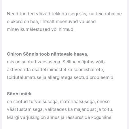
Need tunded võivad tekkida isegi siis, kui teie rahaline
olukord on hea, lihtsalt meenuvad valusad
minevikumälestused või hirmud.
Chiron Sõnnis toob nähtavale haava
,
mis on seotud vaesusega. Selline mõjutus võib
aktiveerida osadel inimestel ka söömishäirete,
toidutalumatuse ja allergiatega seotud probleemid.
Sõnni märk
on seotud turvalisusega, materiaalsusega, enese
väärtustamisega, valitsedes ka majandust ja toitu.
Märgi varjukülg on ahnus ja ressursside kogumine.