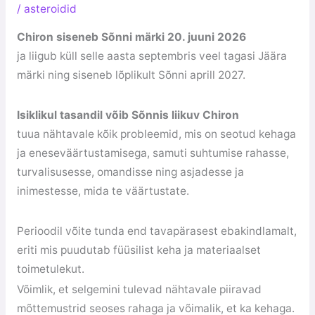
/
asteroidid
Chiron siseneb Sõnni märki 20. juuni 2026
ja liigub küll selle aasta septembris veel tagasi Jäära
märki ning siseneb lõplikult Sõnni aprill 2027.
Isiklikul tasandil võib Sõnnis liikuv Chiron
tuua nähtavale kõik probleemid, mis on seotud kehaga
ja eneseväärtustamisega, samuti suhtumise rahasse,
turvalisusesse, omandisse ning asjadesse ja
inimestesse, mida te väärtustate.
Perioodil võite tunda end tavapärasest ebakindlamalt,
eriti mis puudutab füüsilist keha ja materiaalset
toimetulekut.
Võimlik, et selgemini tulevad nähtavale piiravad
mõttemustrid seoses rahaga ja võimalik, et ka kehaga.