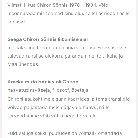
Viimati liikus Chiron Sõnnis 1976 – 1984. Võid
meennutada mis teemad sinu elus sellel perioodil esile
kerkisid.
Seega Chiron Sõnnis liikumise ajal
me hakkame tervendama oma väärtusi. Fooksusesse
tulevad rahalise olukorra parandamine, toit, keha ja
Maa ühendus.
Kreeka mütoloogias oli Chiron
haavatud ravitseja, filosoof, õpetaja.
Chironi asukoht meie sünnikaartides ja tema transiidid
võivad paljastada meie sügavaid haavu, mille
tervendamine võib võtta aega terve elu.
Kuid valuga kokku puutudes on võimalik omandada