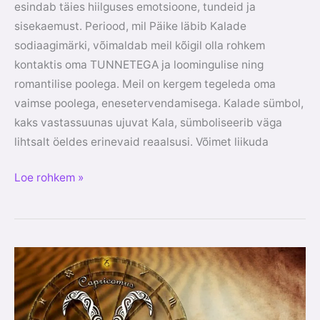
esindab täies hiilguses emotsioone, tundeid ja
sisekaemust. Periood, mil Päike läbib Kalade
sodiaagimärki, võimaldab meil kõigil olla rohkem
kontaktis oma TUNNETEGA ja loomingulise ning
romantilise poolega. Meil on kergem tegeleda oma
vaimse poolega, enesetervendamisega. Kalade sümbol,
kaks vastassuunas ujuvat Kala, sümboliseerib väga
lihtsalt öeldes erinevaid reaalsusi. Võimet liikuda
Loe rohkem »
Kaljukitse
aeg