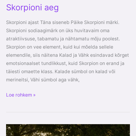
Skorpioni aeg
Skorpioni ajast Täna siseneb Päike Skorpioni märki.
Skorpioni sodiaagimärk on üks huvitavaim oma
atraktiivsuse, tabamatu ja nähtamatu mõju poolest.
Skorpion on vee element, kuid kui mõelda sellele
elemendile, siis näitena Kalad ja Vähk esindavad kõrget
emotsionaalset tundlikkust, kuid Skorpion on erand ja
täiesti omaette klass. Kalade sümbol on kalad või
merineitsi, Vähi sümbol aga vähk,
Loe rohkem »
Eluaastad