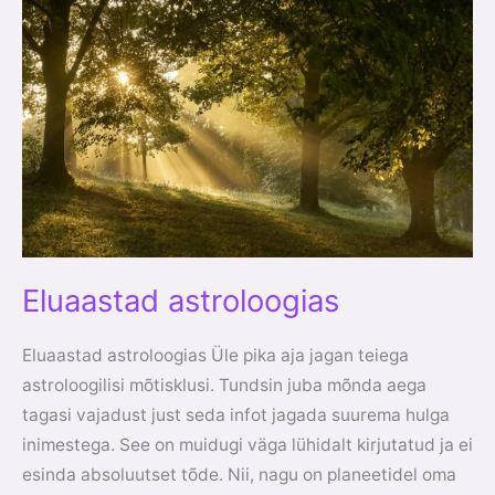
astroloogias
Eluaastad astroloogias
Eluaastad astroloogias Üle pika aja jagan teiega
astroloogilisi mõtisklusi. Tundsin juba mõnda aega
tagasi vajadust just seda infot jagada suurema hulga
inimestega. See on muidugi väga lühidalt kirjutatud ja ei
esinda absoluutset tõde. Nii, nagu on planeetidel oma