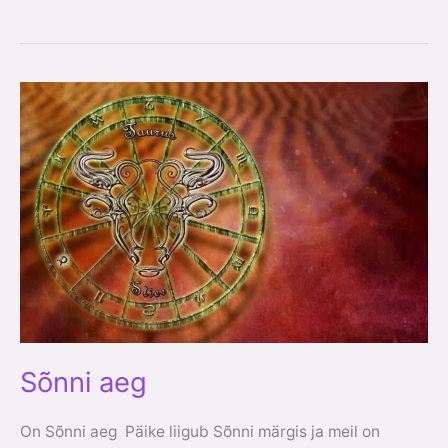
Sõnni
aeg
Sõnni aeg
On Sõnni aeg Päike liigub Sõnni märgis ja meil on