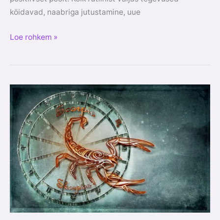
köidavad, naabriga jutustamine, uue
Loe rohkem »
Skorpioni
aeg