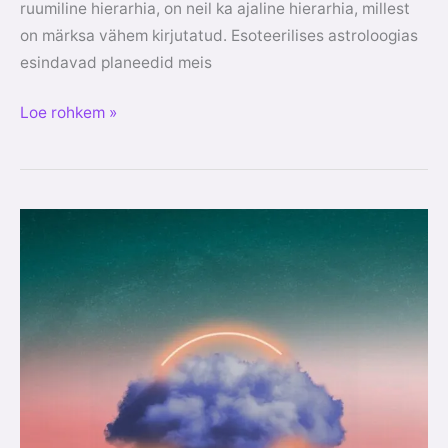
ruumiline hierarhia, on neil ka ajaline hierarhia, millest
on märksa vähem kirjutatud. Esoteerilises astroloogias
esindavad planeedid meis
Loe rohkem »
Elemendid
astroloogilises
kaardis