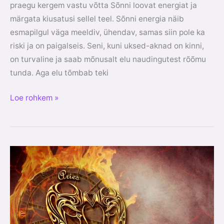
praegu kergem vastu võtta Sõnni loovat energiat ja
märgata kiusatusi sellel teel. Sõnni energia näib
esmapilgul väga meeldiv, ühendav, samas siin pole ka
riski ja on paigalseis. Seni, kuni uksed-aknad on kinni,
on turvaline ja saab mõnusalt elu naudingutest rõõmu
tunda. Aga elu tõmbab teki
Loe rohkem »
Jäära
aeg