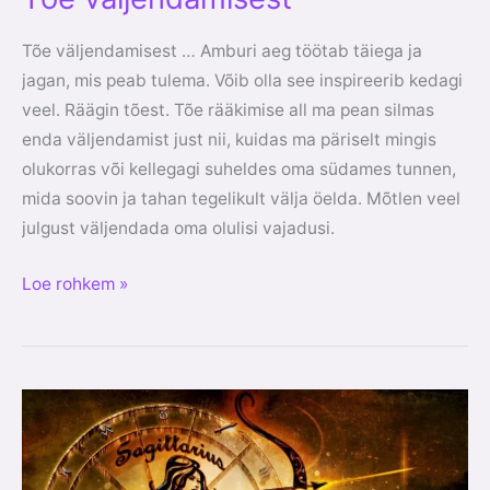
Tõe väljendamisest … Amburi aeg töötab täiega ja
jagan, mis peab tulema. Võib olla see inspireerib kedagi
veel. Räägin tõest. Tõe rääkimise all ma pean silmas
enda väljendamist just nii, kuidas ma päriselt mingis
olukorras või kellegagi suheldes oma südames tunnen,
mida soovin ja tahan tegelikult välja öelda. Mõtlen veel
julgust väljendada oma olulisi vajadusi.
Loe rohkem »
Amburi
ajast