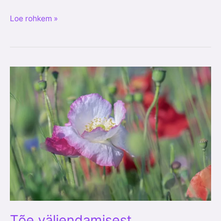
Loe rohkem »
Tõe
väljendamisest
Tõe väljendamisest