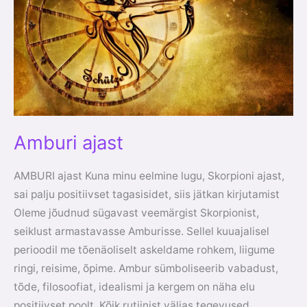
Amburi ajast
AMBURI ajast Kuna minu eelmine lugu, Skorpioni ajast,
sai palju positiivset tagasisidet, siis jätkan kirjutamist
Oleme jõudnud sügavast veemärgist Skorpionist,
seiklust armastavasse Amburisse. Sellel kuuajalisel
perioodil me tõenäoliselt askeldame rohkem, liigume
ringi, reisime, õpime. Ambur sümboliseerib vabadust,
tõde, filosoofiat, idealismi ja kergem on näha elu
positiivset poolt. Kõik rutiinist väljas tegevused