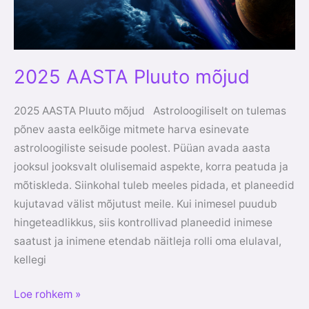
2025 AASTA Pluuto mõjud
2025 AASTA Pluuto mõjud Astroloogiliselt on tulemas
põnev aasta eelkõige mitmete harva esinevate
astroloogiliste seisude poolest. Püüan avada aasta
jooksul jooksvalt olulisemaid aspekte, korra peatuda ja
mõtiskleda. Siinkohal tuleb meeles pidada, et planeedid
kujutavad välist mõjutust meile. Kui inimesel puudub
hingeteadlikkus, siis kontrollivad planeedid inimese
saatust ja inimene etendab näitleja rolli oma elulaval,
kellegi
Loe rohkem »