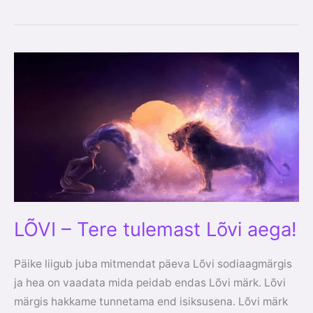
LÕVI
–
Tere
tulemast
Lõvi
aega!
LÕVI – Tere tulemast Lõvi aega!
Päike liigub juba mitmendat päeva Lõvi sodiaagmärgis
ja hea on vaadata mida peidab endas Lõvi märk. Lõvi
märgis hakkame tunnetama end isiksusena. Lõvi märk