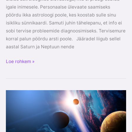
igale inimesele. Personaalse ülevaate saamiseks
pöördu ikka astroloogi poole, kes koostab sulle sinu
isikliku sünnikaardi. Samuti juhin tähelepanu, et info ei
sobi tervise probleemide diagnoosimiseks. Tervisemure
korral palun pöördu arsti poole. Jääradel liigub sellel
aastal Saturn ja Neptuun nende
Loe rohkem »
2025
AASTA
Pluuto
mõjud