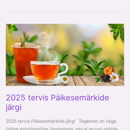
2025
tervis
Päikesemärkide
järgi
2025 tervis Päikesemärkide
järgi
2025 tervis Päikesemärkide järgi Tegemist on väga
üldise astroloogilise ülevaatega, mis ei pruugi sobida