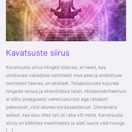
Kavatsuste siirus
Kavatsuste siirus Hinged ütlevad, et need, kes
unistavad vabaduse ostmisest maa peal ja andestuse
ostmisest taevas, on eksiteel. Teispoolsuses kujuneb
hingede seisus ja ebavõrdsus teisti. Hindamiskriteerium
ei sõltu praegusest vahetuskursist ega rahakoti
paksusest, vaid üksnes kordasaadetust. Olenemata
sellest, kas elus olles teil oli raha või mitte. Kavatsuste
siirus on kõikides maailmades ja alati suure väärtusega
[…]