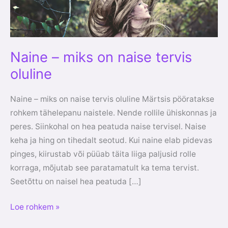
tervis
oluline
Naine – miks on naise tervis
oluline
Naine – miks on naise tervis oluline Märtsis pööratakse
rohkem tähelepanu naistele. Nende rollile ühiskonnas ja
peres. Siinkohal on hea peatuda naise tervisel. Naise
keha ja hing on tihedalt seotud. Kui naine elab pidevas
pinges, kiirustab või püüab täita liiga paljusid rolle
korraga, mõjutab see paratamatult ka tema tervist.
Seetõttu on naisel hea peatuda […]
Loe rohkem »