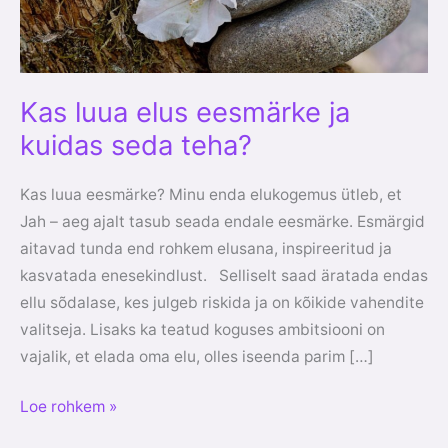
kuidas
seda
teha?
Kas luua elus eesmärke ja
kuidas seda teha?
Kas luua eesmärke? Minu enda elukogemus ütleb, et
Jah – aeg ajalt tasub seada endale eesmärke. Esmärgid
aitavad tunda end rohkem elusana, inspireeritud ja
kasvatada enesekindlust. Selliselt saad äratada endas
ellu sõdalase, kes julgeb riskida ja on kõikide vahendite
valitseja. Lisaks ka teatud koguses ambitsiooni on
vajalik, et elada oma elu, olles iseenda parim […]
Loe rohkem »