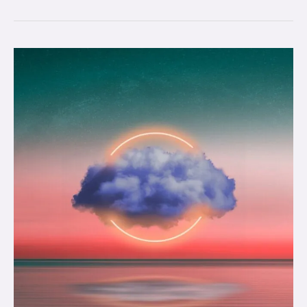
Elemendid
astroloogilises
kaardis