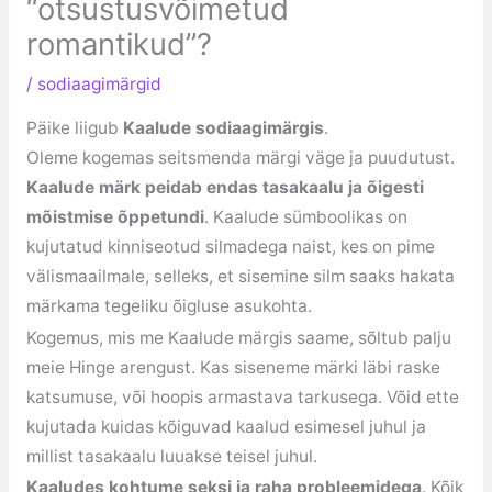
“otsustusvõimetud
romantikud”?
/
sodiaagimärgid
Päike liigub
Kaalude sodiaagimärgis
.
Oleme kogemas seitsmenda märgi väge ja puudutust.
Kaalude märk peidab endas tasakaalu ja õigesti
mõistmise õppetundi
. Kaalude sümboolikas on
kujutatud kinniseotud silmadega naist, kes on pime
välismaailmale, selleks, et sisemine silm saaks hakata
märkama tegeliku õigluse asukohta.
Kogemus, mis me Kaalude märgis saame, sõltub palju
meie Hinge arengust. Kas siseneme märki läbi raske
katsumuse, või hoopis armastava tarkusega. Võid ette
kujutada kuidas kõiguvad kaalud esimesel juhul ja
millist tasakaalu luuakse teisel juhul.
Kaaludes kohtume seksi ja raha probleemidega
. Kõik