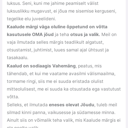
luksus. Seni, kuni me jahime peamiselt välist
luksuslikku mugavust, ei jõua me sisemise kerguseni,
tegelike elu juveelideni.
Kaalude märgi väga oluline õppetund on võtta
kasutusele OMA jõud
ja teha
otsus ja valik.
Meil on
vaja ilmutada selles märgis teadlikult algatust,
otsustamist, juhtimist, luues samal ajal ühtsust ja
tasakaalu.
Kaalud on sodiaagis Vahemäng
, peatus, mis
tähendab, et kui me vaatame avasilmi välismaailma,
tormame ringi, siis me ei suuda eristada olulist
mitteolulisest, me ei suuda ka otsustada ega vastutust
võtta.
Selleks, et ilmutada
eneses olevat Jõudu
, tuleb meil
silmad kinni panna, vaikusesse ja südamesse minna.
Ainult siis on võimalik teha valik, mis Kaalude märgis ei
ole poolte valik.