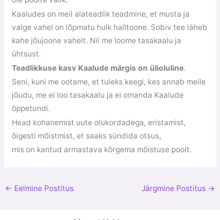
Kaaludes on meil alateadlik teadmine, et musta ja
valge vahel on lõpmatu hulk halltoone. Sobiv tee läheb
kahe jõujoone vahelt. Nii me loome tasakaalu ja
ühtsust.
Teadlikkuse kasv Kaalude märgis on ülioluline
.
Seni, kuni me ootame, et tuleks keegi, kes annab meile
jõudu, me ei loo tasakaalu ja ei omanda Kaalude
õppetundi.
Head kohanemist uute olukordadega, eristamist,
õigesti mõistmist, et saaks sündida otsus,
mis on kantud armastava kõrgema mõistuse poolt.
←
Eelmine Postitus
Järgmine Postitus
→