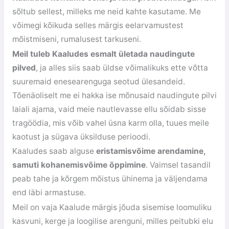
sõltub sellest, milleks me neid kahte kasutame. Me
võimegi kõikuda selles märgis eelarvamustest
mõistmiseni, rumalusest tarkuseni.
Meil tuleb Kaaludes esmalt ületada naudingute
pilved
, ja alles siis saab üldse võimalikuks ette võtta
suuremaid enesearenguga seotud ülesandeid.
Tõenäoliselt me ei hakka ise mõnusaid naudingute pilvi
laiali ajama, vaid meie nautlevasse ellu sõidab sisse
tragöödia, mis võib vahel üsna karm olla, tuues meile
kaotust ja sügava üksilduse perioodi.
Kaaludes saab alguse
eristamisvõime arendamine,
samuti kohanemisvõime õppimine
. Vaimsel tasandil
peab tahe ja kõrgem mõistus ühinema ja väljendama
end läbi armastuse.
Meil on vaja Kaalude märgis jõuda sisemise loomuliku
kasvuni, kerge ja loogilise arenguni, milles peitubki elu