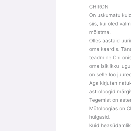
CHIRON
On uskumatu kuida
siis, kui oled va
mõistma.
Olles aastaid uuri
oma kaardis. Täna
teadmine Chironis
oma isiklikku lugu
on selle loo juur
Aga kirjutan natu
astroloogid märgi
Tegemist on aster
Mütoloogias on Ch
hülgasid.
Kuid heasüdamliku