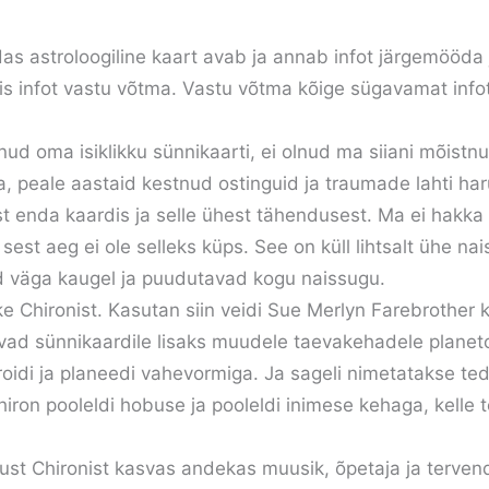
s astroloogiline kaart avab ja annab infot järgemööda ja
lmis infot vastu võtma. Vastu võtma kõige sügavamat info
nud oma isiklikku sünnikaarti, ei olnud ma siiani mõistnud
, peale aastaid kestnud ostinguid ja traumade lahti haru
t enda kaardis ja selle ühest tähendusest. Ma ei hakka 
 sest aeg ei ole selleks küps. See on küll lihtsalt ühe na
ed väga kaugel ja puudutavad kogu naissugu.
ke Chironist. Kasutan siin veidi Sue Merlyn Farebrother k
vad sünnikaardile lisaks muudele taevakehadele planeto
oidi ja planeedi vahevormiga. Ja sageli nimetatakse ted
iron pooleldi hobuse ja pooleldi inimese kehaga, kell
st Chironist kasvas andekas muusik, õpetaja ja tervend