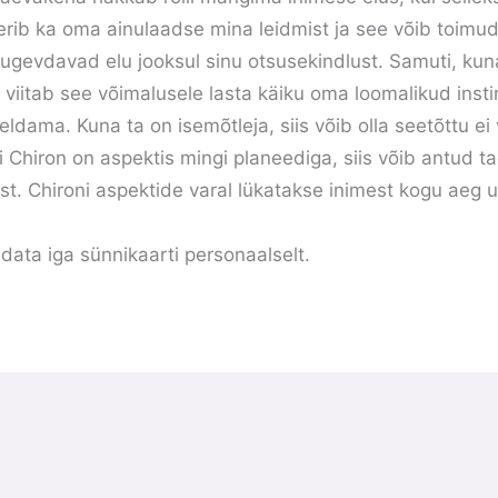
rib ka oma ainulaadse mina leidmist ja see võib toimud
ugevdavad elu jooksul sinu otsusekindlust. Samuti, kun
s viitab see võimalusele lasta käiku oma loomalikud insti
eldama. Kuna ta on isemõtleja, siis võib olla seetõttu ei 
i Chiron on aspektis mingi planeediga, siis võib antud t
st. Chironi aspektide varal lükatakse inimest kogu aeg 
data iga sünnikaarti personaalselt.