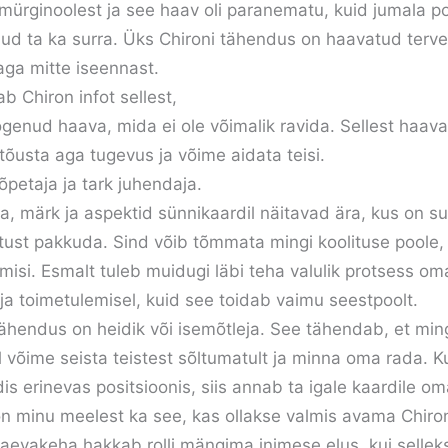
mürginoolest ja see haav oli paranematu, kuid jumala po
ud ta ka surra. Üks Chironi tähendus on haavatud terve
 aga mitte iseennast.
b Chiron infot sellest,
genud haava, mida ei ole võimalik ravida. Sellest haav
õusta aga tugevus ja võime aidata teisi.
õpetaja ja tark juhendaja.
a, märk ja aspektid sünnikaardil näitavad ära, kus on su
atust pakkuda. Sind võib tõmmata mingi koolituse poole
admisi. Esmalt tuleb muidugi läbi teha valulik protsess 
 ja toimetulemisel, kuid see toidab vaimu seestpoolt.
tähendus on heidik või isemõtleja. See tähendab, et ming
 võime seista teistest sõltumatult ja minna oma rada. 
s erinevas positsioonis, siis annab ta igale kaardile om
on minu meelest ka see, kas ollakse valmis avama Chiro
taevakeha hakkab rolli mängima inimese elus, kui sellek