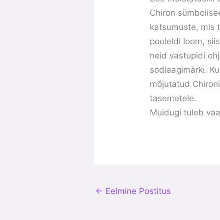
Chiron sümbolisee
katsumuste, mis t
pooleldi loom, sii
neid vastupidi ohj
sodiaagimärki. Ku
mõjutatud Chironi
tasemetele.
Muidugi tuleb vaa
←
Eelmine Postitus