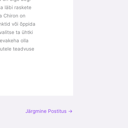
a läbi raskete
a Chiron on
nktid või õppida
valitse ta ühtki
aevakeha olla
uutele teadvuse
Järgmine Postitus
→