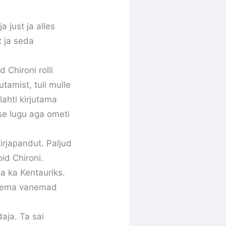
 just ja alles
t ja seda
 Chironi rolli
tamist, tuli mulle
lahti kirjutama
ise lugu aga ometi
irjapandut. Paljud
id Chironi.
a ka Kentauriks.
e tema vanemad
aja. Ta sai