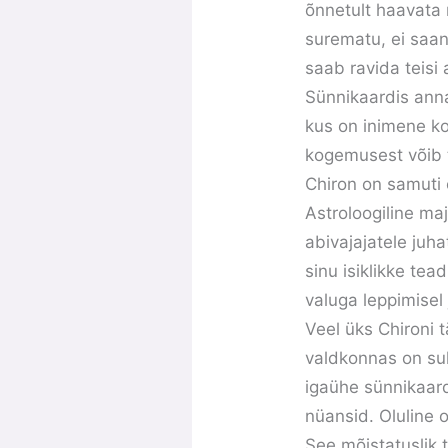
õnnetult haavata 
surematu, ei saan
saab ravida teisi
Sünnikaardis anna
kus on inimene ko
kogemusest võib t
Chiron on samuti 
Astroloogiline maj
abivajajatele juh
sinu isiklikke te
valuga leppimisel
Veel üks Chironi 
valdkonnas on sul
igaühe sünnikaardi
nüansid. Oluline 
See mõistatuslik 