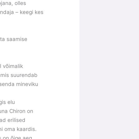
jana, olles
ndaja – keegi kes
ata saamise
l võimalik
, mis suurendab
omaenda mineviku
is elu
Kuna Chiron on
ad erilised
ni oma kaardis.
s on õige aeg.